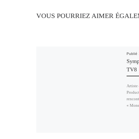
VOUS POURRIEZ AIMER ÉGAL
Publié
Sympl
TV8
Artiste
Product
rencon
« Mone