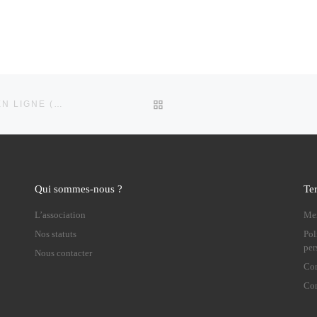
RETOUR À LA LISTE DES 
J-5 : OUVERTURE DES VENTES DE L’ALBUM DE NUNO EN LIGNE (CD) !
Qui sommes-nous ?
Te
L’association
Men
Nos statuts
Pol
per
Nous contacter
Con
Con