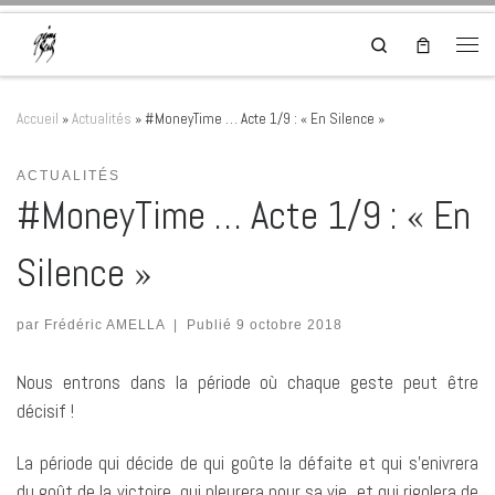
Skip to content
Search
Men
Accueil
»
Actualités
»
#MoneyTime … Acte 1/9 : « En Silence »
ACTUALITÉS
#MoneyTime … Acte 1/9 : « En
Silence »
par
Frédéric AMELLA
|
Publié
9 octobre 2018
Nous entrons dans la période où chaque geste peut être
décisif !
La période qui décide de qui goûte la défaite et qui s’enivrera
du goût de la victoire, qui pleurera pour sa vie, et qui rigolera de