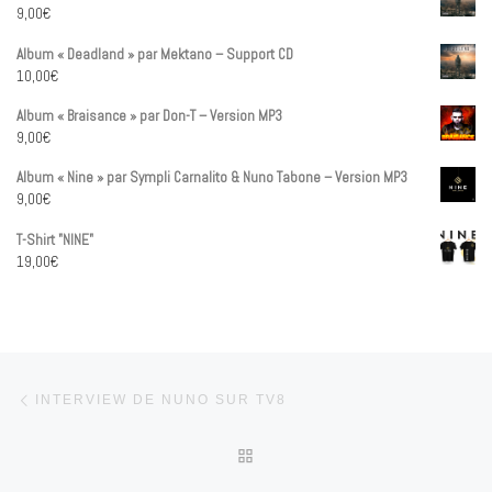
9,00
€
Album « Deadland » par Mektano – Support CD
10,00
€
Album « Braisance » par Don-T – Version MP3
9,00
€
Album « Nine » par Sympli Carnalito & Nuno Tabone – Version MP3
9,00
€
T-Shirt "NINE"
19,00
€
Parcourir les articles
Article précédent
INTERVIEW DE NUNO SUR TV8
RETOUR À LA LISTE DES 