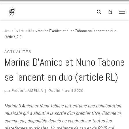
Skip to content
Search
Men
Accueil
»
Actualités
»
Marina D’Amico et Nuno Tabone se lancent en duo
(article RL)
ACTUALITÉS
Marina D’Amico et Nuno Tabone
se lancent en duo (article RL)
par
Frédéric AMELLA
|
Publié
4 avril 2020
Marina D’Amico et Nuno Tabone ont entamé une collaboration
musicale qui a abouti à la sortie d’un premier titre, Comme ci,
comme ça , disponible depuis ce vendredi sur toutes les
plateformes musicales. Un mélange de rap et de R’n’B qui