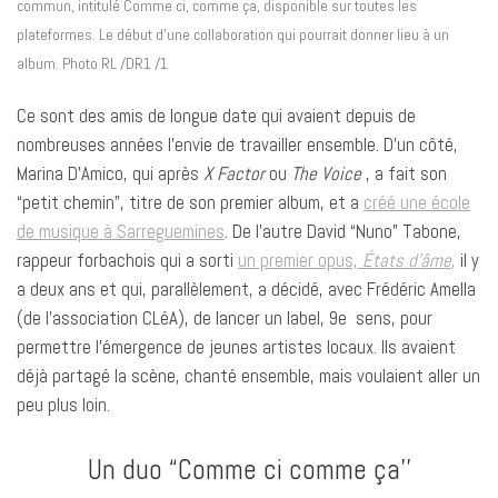
commun, intitulé Comme ci, comme ça, disponible sur toutes les
plateformes. Le début d’une collaboration qui pourrait donner lieu à un
album. Photo RL /DR1 /1
Ce sont des amis de longue date qui avaient depuis de
nombreuses années l’envie de travailler ensemble. D’un côté,
Marina D’Amico, qui après
X Factor
ou
The Voice
, a fait son
“petit chemin”, titre de son premier album, et a
créé une école
de musique à Sarreguemines
. De l’autre David “Nuno” Tabone,
rappeur forbachois qui a sorti
un premier opus,
États d’âme
,
il y
a deux ans et qui, parallèlement, a décidé, avec Frédéric Amella
(de l’association CLéA), de lancer un label, 9e sens, pour
permettre l’émergence de jeunes artistes locaux. Ils avaient
déjà partagé la scène, chanté ensemble, mais voulaient aller un
peu plus loin.
Un duo “Comme ci comme ça’’