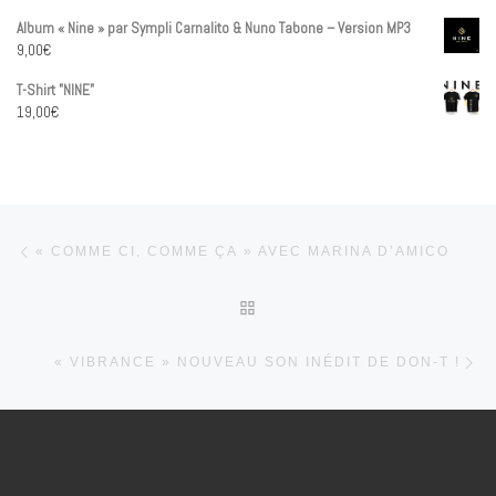
Album « Nine » par Sympli Carnalito & Nuno Tabone – Version MP3
9,00
€
T-Shirt "NINE"
19,00
€
Parcourir les articles
Article précédent
« COMME CI, COMME ÇA » AVEC MARINA D’AMICO
RETOUR À LA LISTE DES 
Art
« VIBRANCE » NOUVEAU SON INÉDIT DE DON-T !