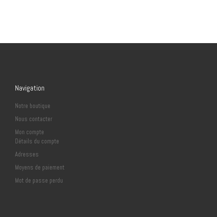
Navigation
Notre boutique
Nous contacter
Mon compte
Détails du compte
Adresses
Moyens de paiement
Mot de passe perdu