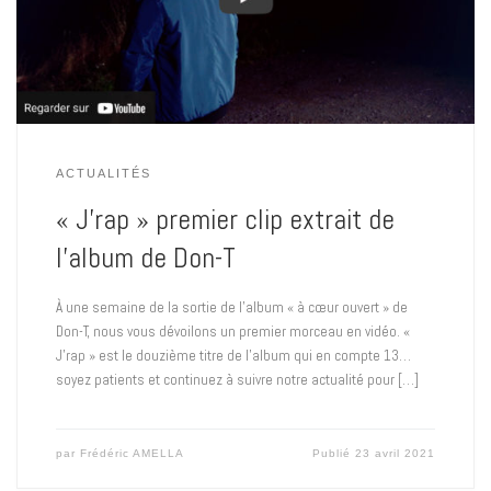
ACTUALITÉS
« J’rap » premier clip extrait de
l’album de Don-T
À une semaine de la sortie de l’album « à cœur ouvert » de
Don-T, nous vous dévoilons un premier morceau en vidéo. «
J’rap » est le douzième titre de l’album qui en compte 13…
soyez patients et continuez à suivre notre actualité pour […]
par
Frédéric AMELLA
Publié
23 avril 2021