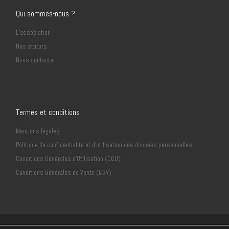
Qui sommes-nous ?
L’association
Nos statuts
Nous contacter
Termes et conditions
Mentions légales
Politique de confidentialité et d’utilisation des données personnelles
Conditions Générales d’Utilisation (CGU)
Conditions Générales de Vente (CGV)