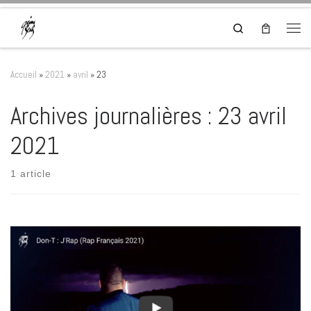
Skip to content
Search
Men
Accueil
»
2021
»
avril
»
23
Archives journalières :
23 avril
2021
1 article