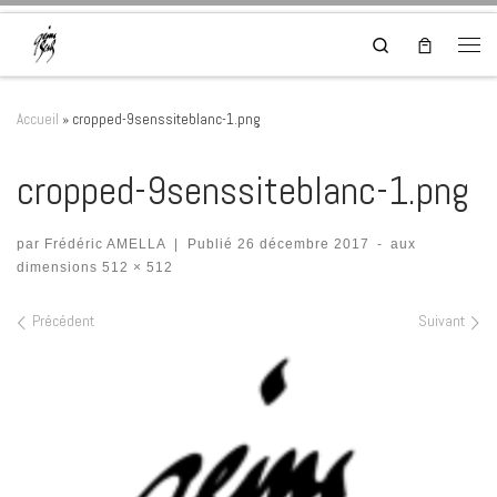
Skip to content
Search
Men
Accueil
»
cropped-9senssiteblanc-1.png
cropped-9senssiteblanc-1.png
par
Frédéric AMELLA
|
Publié
26 décembre 2017
-
aux
dimensions
512 × 512
Navigation dans les images
Précédent
Suivant