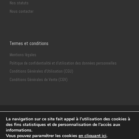
Nos statuts
Nous contacter
Termes et conditions
Mentions légales
Politique de confidentialité et d’utilisation des données personnelles
Conditions Générales d’Utilisation (CGU)
Conditions Générales de Vente (CGV)
© 2018
Neuvième Sens Productions
–
CLéA Stiring-Wendel -
La navigation sur ce site fait appel à l'utilisation des cookies à
Déclaration CNIL n°2135932
des fins statistiques et de personnalisation de l'accès aux
informations.
Réalisation
Frédéric Amella
Vous pouvez paramétrer les cookies
en cliquant ici
.