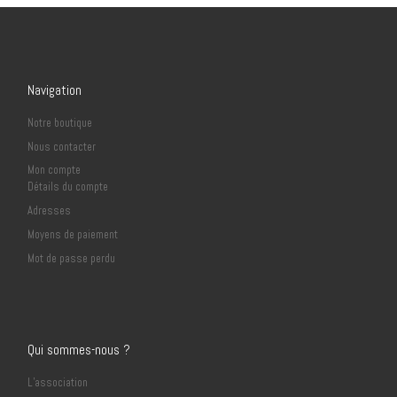
Navigation
Notre boutique
Nous contacter
Mon compte
Détails du compte
Adresses
Moyens de paiement
Mot de passe perdu
Qui sommes-nous ?
L’association