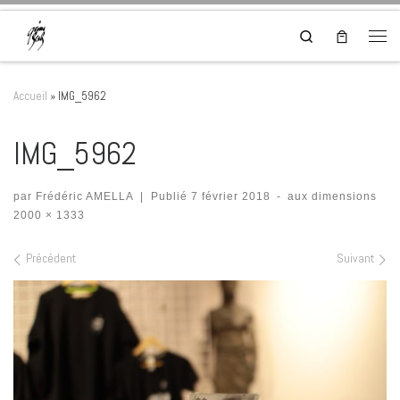
Skip to content
Search
Men
Accueil
»
IMG_5962
IMG_5962
par
Frédéric AMELLA
|
Publié
7 février 2018
-
aux dimensions
2000 × 1333
Navigation dans les images
Précédent
Suivant