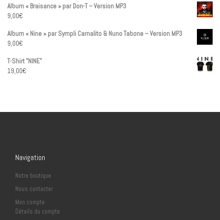
Album « Braisance » par Don-T – Version MP3
9,00
€
Album « Nine » par Sympli Carnalito & Nuno Tabone – Version MP3
9,00
€
T-Shirt "NINE"
19,00
€
Navigation
Notre boutique
Nous contacter
Mon compte
Détails du compte