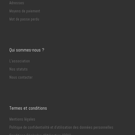
Adresses
Moyens de paiement
Mot de passe perdu
Qui sommes-nous ?
L’association
Nos statuts
Nous contacter
Termes et conditions
Mentions légales
Politique de confidentialité et d’utilisation des données personnelles