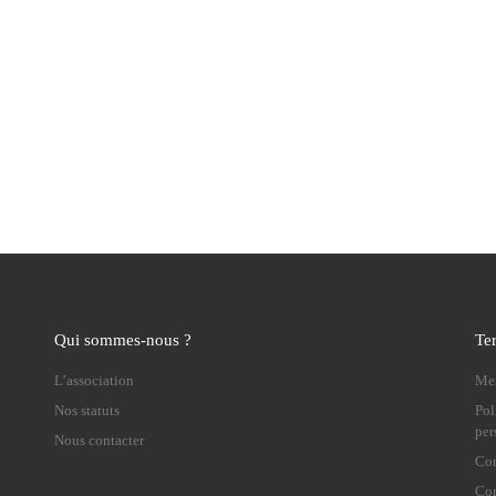
Qui sommes-nous ?
Te
L’association
Men
Nos statuts
Pol
per
Nous contacter
Con
Con