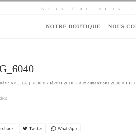
Neuvième Sens P
NOTRE BOUTIQUE
NOUS CO
G_6040
édéric AMELLA
|
Publié
7 février 2018
-
aux dimensions
2000 × 1333
igation dans les images
dent
:
acebook
Twitter
WhatsApp