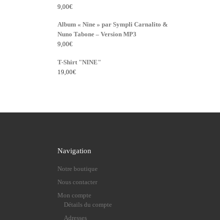
9,00
€
Album « Nine » par Sympli Carnalito &
Nuno Tabone – Version MP3
9,00
€
T-Shirt "NINE"
19,00
€
Navigation
Notre boutique
Nous contacter
Mon compte
Détails du compte
Adresses