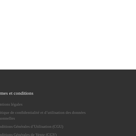
rmes et conditions
tions légales
itique de confidentialité et d’utilisation des données
sonnelles
ditions Générales d’Utilisation (CGU)
ditions Générales de Vente (CGV)