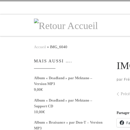
Skip to content
Accueil
»
IMG_6040
MAIS AUSSI ….
IM
Album « Deadland » par Mektano –
par
Fr
Version MP3
9,00
€
Nav
Précé
Album « Deadland » par Mektano –
Support CD
10,00
€
Partager 
F
Album « Braisance » par Don-T – Version
MP3