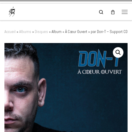
Skip to content
Search
Men
Accueil
»
Albums
»
Disques
»
Album « À Cœur Ouvert » par Don-T – Support CD