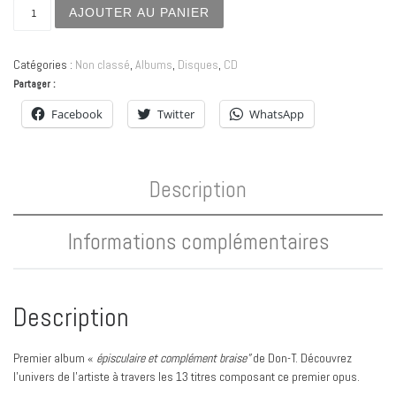
quantité de Album "À Cœur Ouvert" par Don-T - Support
AJOUTER AU PANIER
Catégories :
Non classé
,
Albums
,
Disques
,
CD
Partager :
Facebook
Twitter
WhatsApp
Description
Informations complémentaires
Description
Premier album «
épisculaire et complément braise”
de Don-T. Découvrez
l’univers de l’artiste à travers les 13 titres composant ce premier opus.