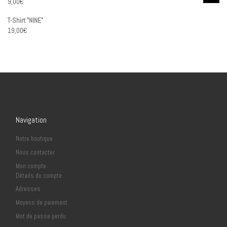
9,00
€
T-Shirt "NINE"
19,00
€
Navigation
Notre boutique
Nous contacter
Mon compte
Détails du compte
Adresses
Moyens de paiement
Mot de passe perdu