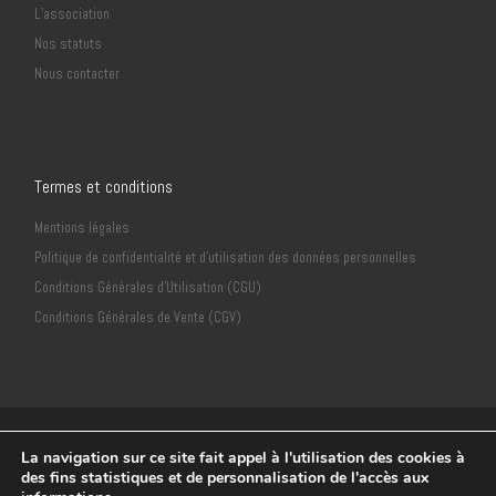
L’association
Nos statuts
Nous contacter
Termes et conditions
Mentions légales
Politique de confidentialité et d’utilisation des données personnelles
Conditions Générales d’Utilisation (CGU)
Conditions Générales de Vente (CGV)
© 2018
Neuvième Sens Productions
–
CLéA Stiring-Wendel -
La navigation sur ce site fait appel à l'utilisation des cookies à
Déclaration CNIL n°2135932
des fins statistiques et de personnalisation de l'accès aux