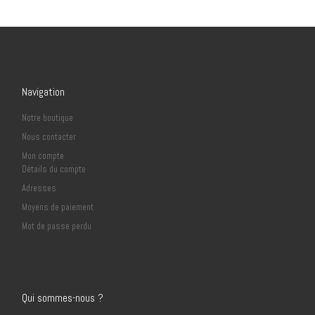
Navigation
Notre boutique
Nous contacter
Mon compte
Détails du compte
Adresses
Moyens de paiement
Mot de passe perdu
Qui sommes-nous ?