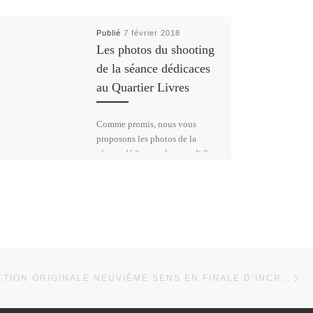
Publié
7 février 2018
Les photos du shooting
de la séance dédicaces
au Quartier Livres
Comme promis, nous vous
proposons les photos de la
séance dédicaces du samedi 3
février au Quartier Livres de
Forbach. Nous avons […]
Ar
ARTICLES
UNE PRODUCTION ORIGINALE NEUVIÈME SENS EN FINALE D’INCROYABLE TALENT