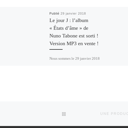
Publié
29 janvier 2018
Le jour J : l’album
« États d’âme » de
Nuno Tabone est sorti !
Version MP3 en vente !
Nous sommes le 29 janvier 2018
et comme nous vous
l’annoncions le premier album
de Nuno Tabone est disponible.
Sur notre boutique […]
RETOUR À LA LISTE DES 