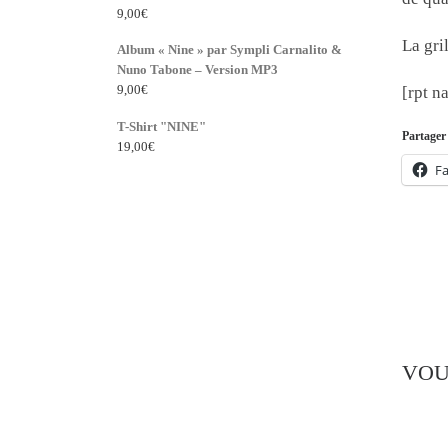
9,00
€
La gril
Album « Nine » par Sympli Carnalito &
Nuno Tabone – Version MP3
9,00
€
[rpt n
T-Shirt "NINE"
Partager 
19,00
€
F
VOU