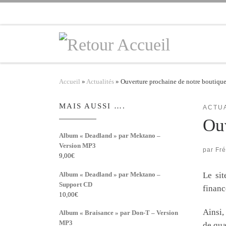
Skip to content
Accueil
»
Actualités
»
Ouverture prochaine de notre boutique
MAIS AUSSI ….
ACTU
Ouv
Album « Deadland » par Mektano –
Version MP3
par
Fr
9,00
€
Album « Deadland » par Mektano –
Le si
Support CD
financ
10,00
€
Ainsi,
Album « Braisance » par Don-T – Version
MP3
de qua