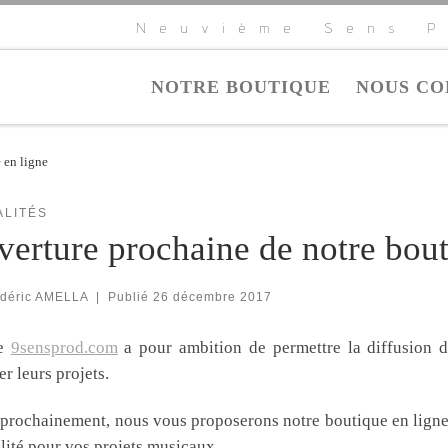
Neuvième Sens P
NOTRE BOUTIQUE
NOUS CO
 en ligne
ALITÉS
erture prochaine de notre bout
édéric AMELLA
|
Publié
26 décembre 2017
te
9sensprod.com
a pour ambition de permettre la diffusion d
er leurs projets.
 prochainement, nous vous proposerons notre boutique en ligne
lité pour vos projets musicaux.