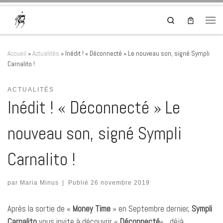
Skip to content
Search
Men
Accueil
»
Actualités
»
Inédit ! « Déconnecté » Le nouveau son, signé Sympli
Carnalito !
ACTUALITÉS
Inédit ! « Déconnecté » Le
nouveau son, signé Sympli
Carnalito !
par
Maria Minus
|
Publié
26 novembre 2019
Après la sortie de «
Money Time
» en Septembre dernier,
Sympli
Carnalito
vous invite à découvrir «
Déconnecté
« , déjà