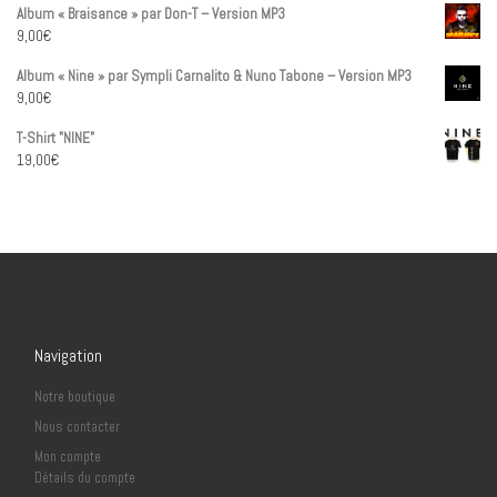
Album « Braisance » par Don-T – Version MP3
9,00
€
Album « Nine » par Sympli Carnalito & Nuno Tabone – Version MP3
9,00
€
T-Shirt "NINE"
19,00
€
Navigation
Notre boutique
Nous contacter
Mon compte
Détails du compte