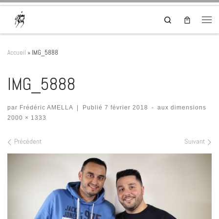
Skip to content
Search
Men
Accueil
»
IMG_5888
IMG_5888
par
Frédéric AMELLA
|
Publié
7 février 2018
-
aux dimensions
2000 × 1333
Navigation dans les images
Précédent
Suivant