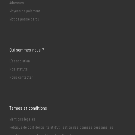
Adresses
Moyens de paiement
Mot de passe perdu
Qui sommes-nous ?
L’association
Nos statuts
Nous contacter
Termes et conditions
Mentions légales
Politique de confidentialité et d’utilisation des données personnelles