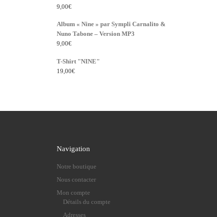
9,00
€
Album « Nine » par Sympli Carnalito &
Nuno Tabone – Version MP3
9,00
€
T-Shirt "NINE"
19,00
€
Navigation
Notre boutique
Nous contacter
Mon compte
Détails du compte
Adresses