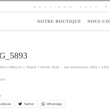
Neuvième Sens P
NOTRE BOUTIQUE
NOUS CO
G_5893
édéric AMELLA
|
Publié
7 février 2018
-
aux dimensions
2000 × 1333
igation dans les images
dent
:
acebook
Twitter
WhatsApp