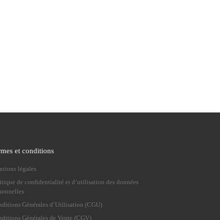
rmes et conditions
tions légales
itique de confidentialité et d’utilisation des données
sonnelles
ditions Générales d’Utilisation (CGU)
ditions Générales de Vente (CGV)