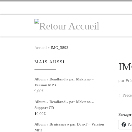
Skip to content
Accueil
»
IMG_5893
MAIS AUSSI ….
IM
Album « Deadland » par Mektano –
par
Fr
Version MP3
9,00
€
Nav
Précé
Album « Deadland » par Mektano –
Support CD
10,00
€
Partager 
F
Album « Braisance » par Don-T – Version
MP3