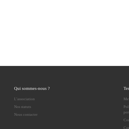
Qui sommes-nous ?
Te
L’association
Men
Nos statuts
Pol
per
Nous contacter
Con
Con