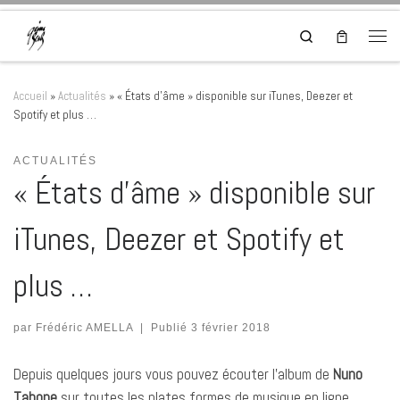
Skip to content
Search
Men
Accueil
»
Actualités
»
« États d’âme » disponible sur iTunes, Deezer et
Spotify et plus …
ACTUALITÉS
« États d’âme » disponible sur
iTunes, Deezer et Spotify et
plus …
par
Frédéric AMELLA
|
Publié
3 février 2018
Depuis quelques jours vous pouvez écouter l’album de
Nuno
Tabone
sur toutes les plates formes de musique en ligne.