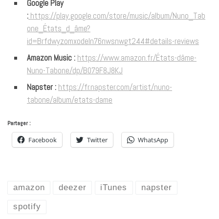
Google Play
:
https://play.google.com/store/music/album/Nuno_Tab
one_États_d_âme?
id=Brfdwyzomxodeln76nwsnwgt244#details-reviews
Amazon Music :
https://www.amazon.fr/États-dâme-
Nuno-Tabone/dp/B079F8J8KJ
Napster :
https://fr.napster.com/artist/nuno-
tabone/album/etats-dame
Partager :
Facebook
Twitter
WhatsApp
amazon
deezer
iTunes
napster
spotify