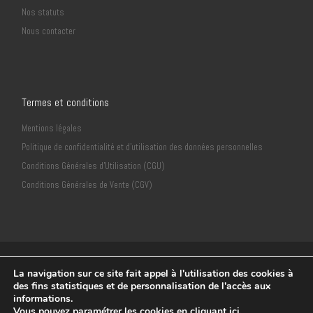
Nos statuts
Nous contacter
Termes et conditions
Mentions légales
Politique de confidentialité et d’utilisation des données personnelles
Conditions Générales d’Utilisation (CGU)
Conditions Générales de Vente (CGV)
© 2018
Neuvième Sens Productions
–
CLéA Stiring-Wendel -
La navigation sur ce site fait appel à l'utilisation des cookies à
Déclaration CNIL n°2135932
des fins statistiques et de personnalisation de l'accès aux
informations.
Réalisation
Frédéric Amella
Vous pouvez paramétrer les cookies
en cliquant ici
.