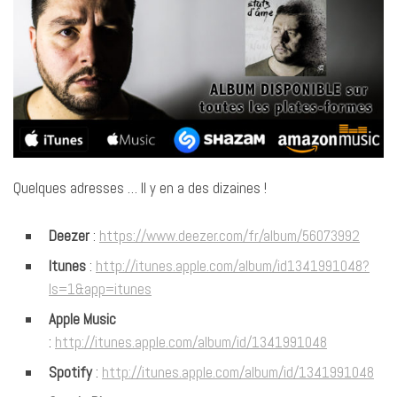
Quelques adresses … ll y en a des dizaines !
Deezer
:
https://www.deezer.com/fr/album/56073992
Itunes
:
http://itunes.apple.com/album/id1341991048?
ls=1&app=itunes
Apple Music
:
http://itunes.apple.com/album/id/1341991048
Spotify
:
http://itunes.apple.com/album/id/1341991048