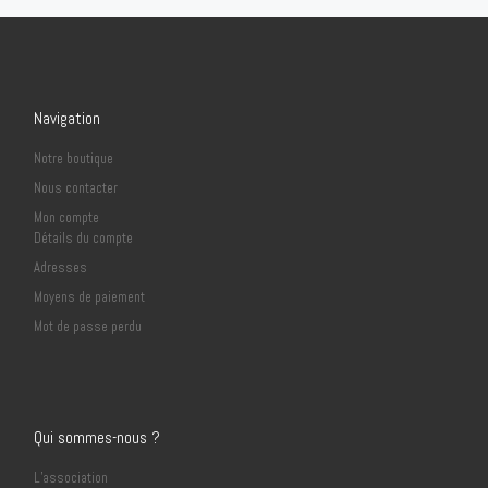
Navigation
Notre boutique
Nous contacter
Mon compte
Détails du compte
Adresses
Moyens de paiement
Mot de passe perdu
Qui sommes-nous ?
L’association