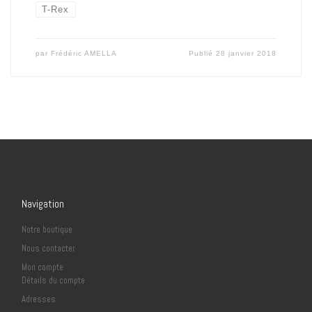
T-Rex
par
Frédéric AMELLA
Publié
28 janvier 2018
Navigation
Notre boutique
Nous contacter
Mon compte
Détails du compte
Adresses