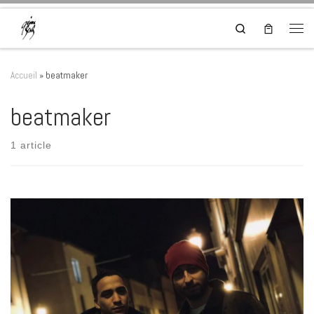
Skip to content
Search
Men
Accueil
»
beatmaker
beatmaker
1 article