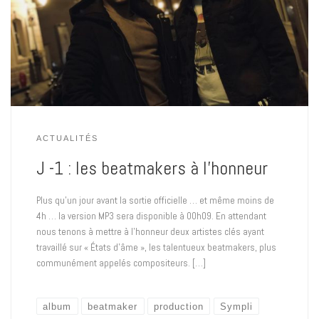
ACTUALITÉS
J -1 : les beatmakers à l’honneur
Plus qu’un jour avant la sortie officielle … et même moins de
4h … la version MP3 sera disponible à 00h09. En attendant
nous tenons à mettre à l’honneur deux artistes clés ayant
travaillé sur « États d’âme », les talentueux beatmakers, plus
communément appelés compositeurs. […]
album
beatmaker
production
Sympli